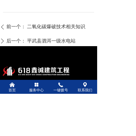
前一个：
二氧化碳爆破技术相关知识
ꄴ
后一个：
平武县泗洱一级水电站
ꄲ
낀
넒
끅
끇
地址：
四川省绵阳市涪城区龙门镇九龙村龙
首页
服务中心
一键拨号
联系我们
门金科岚院2幢2单元1层2号
电话：
13797623553