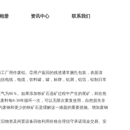
相册
资讯中心
联系我们
加工厂用作废铝。②用户返回的残渣通常捆扎包装，表面清
包括电线，电缆，饮料罐，罐，标牌，铝屑，铝箔，铝制日常
废气为86％。如果添加铁矿石选矿过程中产生的尾矿，则在焦
废料每8-30年循环一次，可以无限次重复使用，自然损失非
更多的废钢和更少的铁矿石是缓解这一难题的重要措施。增加废钢
废旧物资及闲置设备回收利用价格合理信守承诺现金交易、安