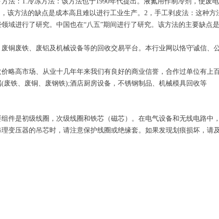
方法：1.冷冻方法：该方法也于1990年代提出。液氮用作制冷剂，使废
是，该方法的缺点是成本高且难以进行工业生产。2，手工剥皮法：这种方
某些领域进行了研究。中国也在“八五”期间进行了研究。该方法的主要缺
、废铜废铁、废铝及机械设备等的回收交易平台。本行业网以恪守诚信、
价略高市场、从业十几年年来我们有良好的商业信誉，合作过单位有上百
(废铁、废铜、废钢铁);酒店厨房设备，不锈钢制品、机械模具回收等
要组件是初级线圈，次级线圈和铁芯（磁芯）。在电气设备和无线电路中
修理变压器的吊芯时，请注意保护线圈或绝缘套。如果发现划痕损坏，请