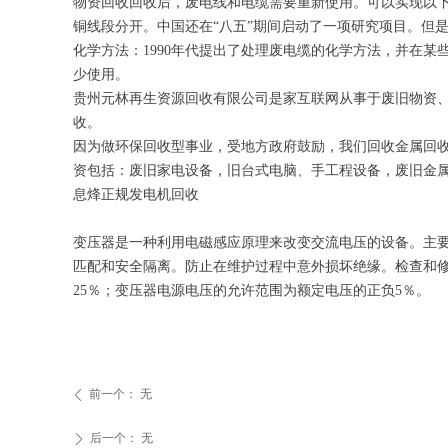
物资回收回收后，废电线和电缆需要重新使用。可以实现以下
铜线段分开。中国还在“八五”期间启动了一项研究项目。但
化学方法：1990年代提出了处理废电缆的化学方法，并在
少使用。
贵州元林再生资源回收有限公司是家互联网从事于废旧物资
收。
因为做环保回收型事业，受地方政府鼓励，我们回收金属回收
资包括：废旧家电设备，旧台式电脑、手工程设备，废旧金属
息烽正规发电机回收
变压器是一种利用电磁感应原理来改变交流电压的设备。主
匹配和安全隔离。防止在维护过程中意外损坏绝缘。检查和
25％；变压器电源电压的允许范围为额定电压的正负5％。
前一个：
无
ꄴ
后一个：
无
ꄲ