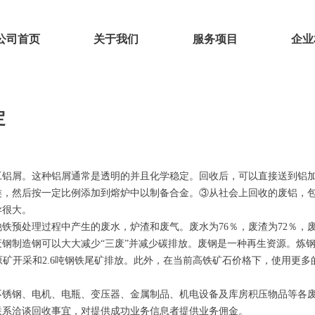
公司首页
关于我们
服务项目
企业
定
工铝屑。这种铝屑通常是透明的并且化学稳定。回收后，可以直接送到铝
类，然后按一定比例添加到熔炉中以制备合金。③从社会上回收的废铝，
异很大。
铁预处理过程中产生的废水，炉渣和废气。废水为76％，废渣为72％，
钢制造钢可以大大减少“三废”并减少碳排放。废钢是一种再生资源。炼钢
3吨原矿开采和2.6吨钢铁尾矿排放。此外，在当前高铁矿石价格下，使用
不锈钢、电机、电瓶、变压器、金属制品、机电设备及库房积压物品等各
联系洽谈回收事宜，对提供成功业务信息者提供业务佣金。