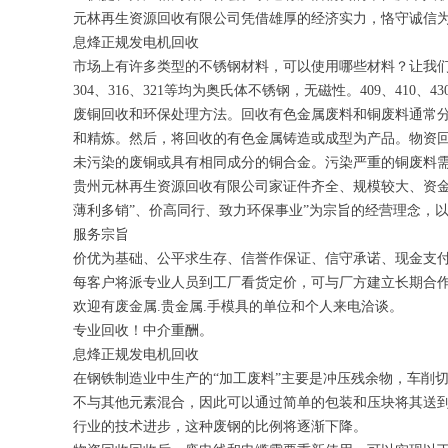
元林再生资源回收有限公司凭借雄厚的经济实力，恪守诚信
息烽正规发电机回收
市场上有许多类型的不锈钢材料，可以使用哪些材料？让我们
304、316、321等均为奥氏体不锈钢，无磁性。409、4
废铜回收和环保处理方法。回收有色金属废料和铜废料通常
和精炼。然后，将回收的有色金属铸造或成型为产品。物资
未污染的废铜或具有相同成分的铜合金。污染严重的铜废料
贵州元林再生资源回收有限公司家证件齐全、规模较大、资金
薄利多销”、价高同行、致力环保事业”为宗旨的经营理念，
服务宗旨
价优为基础、公平求生存、信誉作保证、信守承诺、现金支
每客户将派专业人员到工厂看货定价，可与厂方建立长期合
欢迎有废金属.贵金属.手模具的单位和个人来电洽谈。
专业回收！中介重酬。
息烽正规发电机回收
在钢铁制造业中生产的“加工废料”主要是冲压残余物，车削
不与其他元素混合，因此可以通过简单的包装和压块将其送到
行业的技术进步，这种废钢的比例将逐渐下降。