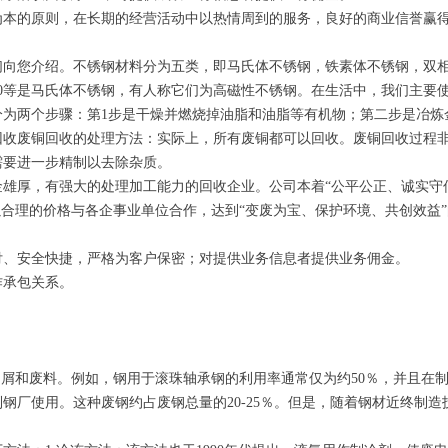
为本的原则，在长期的经营活动中以热情周到的服务，良好的商业信誉赢
向您介绍。不锈钢材料分为五类，即马氏体不锈钢，铁素体不锈钢，双相不
10、430等是马氏体不锈钢，有人称它们为高磁性不锈钢。在生活中，我们主
分为两个步骤：第1步是干燥并燃烧掉油脂和油脂等有机物；第二步是冶炼
回收废铜回收的处理方法：实际上，所有废铜都可以回收。废铜回收过程
需要进一步精制以去除杂质。
雄厚，有强大的处理加工能力的回收企业。公司本着“公平公正、诚实守
以合理的价格与各企事业单位合作，达到“变废为宝、保护环境、共创效益
付、安全快捷，严格为客户保密；对提供业务信息者提供业务佣金。
作承包关系。
切屑和废料。例如，钢用于滚珠轴承钢的利用率通常仅为约50％，并且在
钢厂使用。这种废钢约占废钢总量的20-25％。但是，随着钢材近终制